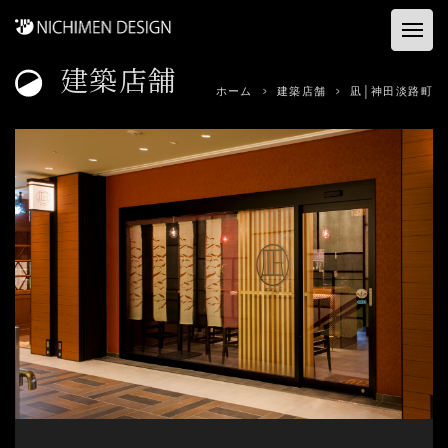
建築店舗
ホーム
ホーム
建築店舗
凪│神田淡路町
お客様の声
建築店舗
コンサル&プロデュース
資料ダウンロード
事業内容
会社概要