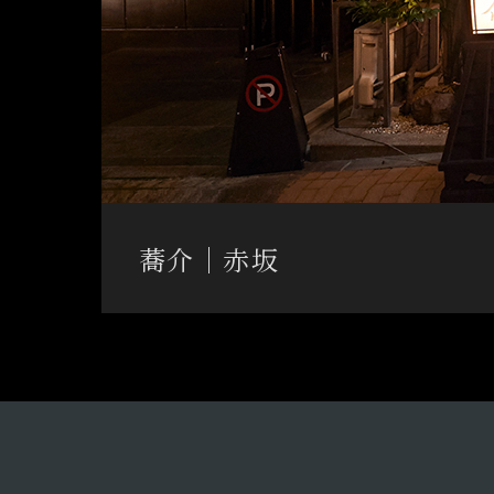
蕎介│赤坂