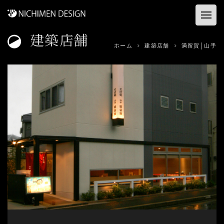
建築店舗
ホーム
ホーム
建築店舗
満留賀│山手
お客様の声
建築店舗
コンサル&プロデュース
資料ダウンロード
事業内容
会社概要