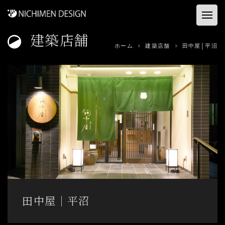
建築店舗
ホーム
ホーム
建築店舗
田中屋│平沼
お客様の声
建築店舗
コンサル&プロデュース
資料ダウンロード
事業内容
田中屋│平沼
会社概要