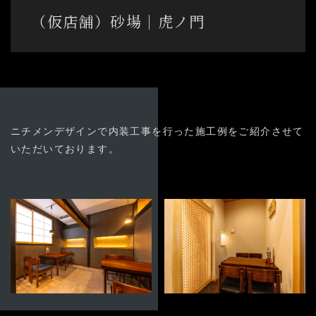
03-3894-8971
（仮店舗）砂場│虎ノ門
受付時間9:00〜18:00 [土日祭日除く]
よくある質問
お問い合わせ
ニチメンデザインで内装工事を行った施工例をご紹介させて
いただいております。