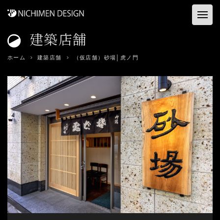
建築店舗
ホーム
ホーム
建築店舗
（仮店舗）砂場│虎ノ門
お客様の声
建築店舗
コンサル&プロデュース
資料ダウンロード
事業内容
会社概要