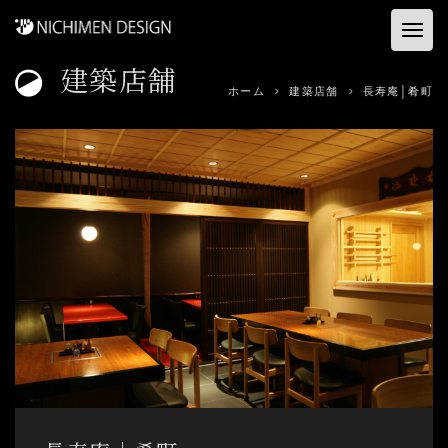
建築店舗
ホーム
ホーム
建築店舗
長寿庵│肴町
お客様の声
建築店舗
コンサル&プロデュース
資料ダウンロード
事業内容
会社概要