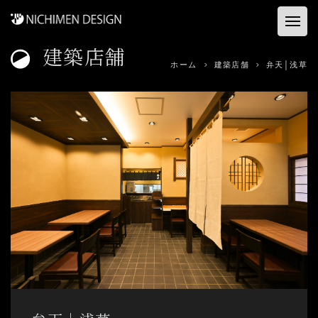
建築店舗
ホーム
ホーム
建築店舗
弁天│浅草
お客様の声
建築店舗
コンサル&プロデュース
資料ダウンロード
事業内容
会社概要