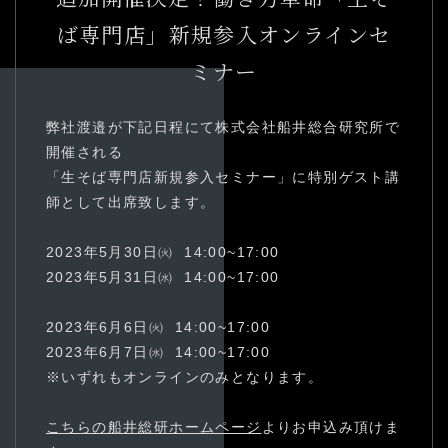
03-3894-8971
ば専門店」新規参入オンラインセ
受付時間9:00〜18:00 [土日祭日除く]
ミナー
よくある質問
お問い合わせ
弊社渡邉が下記日程にて株式会社船井総合研究所で
開催される
「生そば専門店新規参入セミナー」に特別ゲスト講
師として出席致します。
2023年5月30日㈫ 14:00~17:00
2023年5月31日㈬ 14:00~17:00
2023年6月6日㈫ 14:00~17:00
2023年6月7日㈬ 14:00~17:00
※いずれもオンラインのみとなります。
こちらの船井総研ホームページ
よりお申込み頂けま