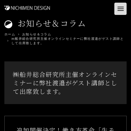
お知らせ＆コラム
ホーム
ホーム
お知らせ＆コラム
㈱船井総合研究所主催オンラインセミナーに弊社渡邉がゲスト講師と
お客様の声
して出席致します。
建築店舗
コンサル&プロデュース
㈱船井総合研究所主催オンラインセ
ミナーに弊社渡邉がゲスト講師とし
資料ダウンロード
て出席致します。
事業内容
会社概要
追加開催決定！働き方革命「生そ