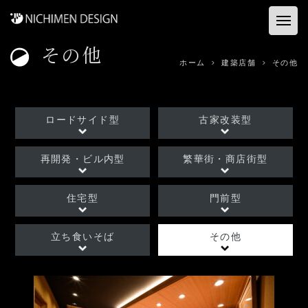
その他
ホーム
ホーム
建築店舗
その他
お客様の声
ロードサイド型
古家改装型
建築店舗
再開発・ビル内型
繁華街・商店街型
コンサル&プロデュース
住宅型
門前型
資料ダウンロード
立ち食いそば
その他
事業内容
会社概要